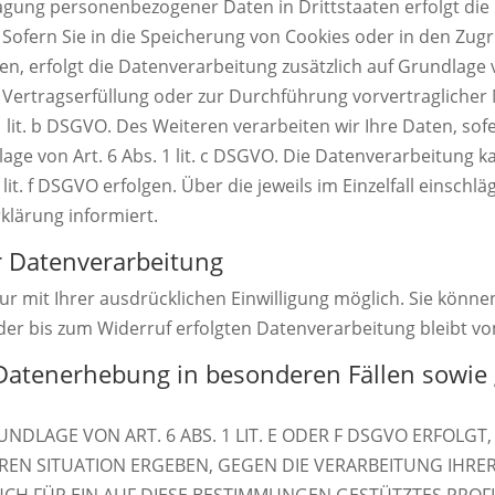
tragung personenbezogener Daten in Drittstaaten erfolgt d
 Sofern Sie in die Speicherung von Cookies oder in den Zugrif
ben, erfolgt die Datenverarbeitung zusätzlich auf Grundlage v
ur Vertragserfüllung oder zur Durchführung vorvertragliche
 lit. b DSGVO. Des Weiteren verarbeiten wir Ihre Daten, sofe
lage von Art. 6 Abs. 1 lit. c DSGVO. Die Datenverarbeitung 
 lit. f DSGVO erfolgen. Über die jeweils im Einzelfall einsch
klärung informiert.
ur Datenverarbeitung
 mit Ihrer ausdrücklichen Einwilligung möglich. Sie können 
 der bis zum Widerruf erfolgten Datenverarbeitung bleibt v
Datenerhebung in besonderen Fällen sowie 
LAGE VON ART. 6 ABS. 1 LIT. E ODER F DSGVO ERFOLGT, 
EREN SITUATION ERGEBEN, GEGEN DIE VERARBEITUNG IH
UCH FÜR EIN AUF DIESE BESTIMMUNGEN GESTÜTZTES PROFI