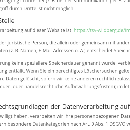
tragung im Internet (z. B. bei der Kommunikation per E-Mai
iff durch Dritte ist nicht möglich.
telle
erarbeitung auf dieser Website ist:
https://tsv-wildberg.de/
 oder juristische Person, die allein oder gemeinsam mit ande
n (z. B. Namen, E-Mail-Adressen o. Ä.) entscheidet.Speich
ärung keine speziellere Speicherdauer genannt wurde, ver
tung entfällt. Wenn Sie ein berechtigtes Löschersuchen gelt
e Daten gelöscht, sofern wir keine anderen rechtlich zuläs
uer- oder handelsrechtliche Aufbewahrungsfristen); im let
echtsgrundlagen der Datenverarbeitung auf
willigt haben, verarbeiten wir Ihre personenbezogenen Daten 
ofern besondere Datenkategorien nach Art. 9 Abs. 1 DSGVO ve