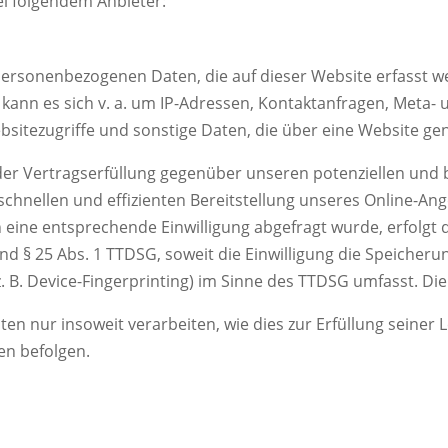
ei folgendem Anbieter:
 personenbezogenen Daten, die auf dieser Website erfasst 
i kann es sich v. a. um IP-Adressen, Kontaktanfragen, Met
sitezugriffe und sonstige Daten, die über eine Website gen
er Vertragserfüllung gegenüber unseren potenziellen und be
schnellen und effizienten Bereitstellung unseres Online-An
ern eine entsprechende Einwilligung abgefragt wurde, erfolgt 
und § 25 Abs. 1 TTDSG, soweit die Einwilligung die Speicheru
 B. Device-Fingerprinting) im Sinne des TTDSG umfasst. Die E
en nur insoweit verarbeiten, wie dies zur Erfüllung seiner L
en befolgen.